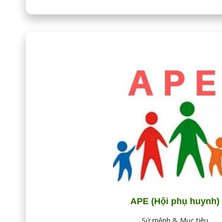
APE (Hội phụ huynh)
Sứ mệnh & Mục tiêu