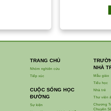
TRANG CHỦ
TRƯỜN
NHÀ T
Nhóm nghiên cứu
Mẫu giáo
Tiếp xúc
Tiểu học
CUỘC SỐNG HỌC
Nhà trẻ
ĐƯỜNG
Thư viện 
Chương Tr
Sự kiện
Chuyên S