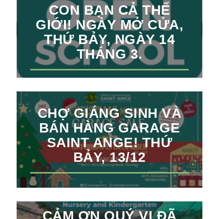
CON BẠN CẢ THẾ
GIỚI! NGÀY MỞ CỬA,
THỨ BẢY, NGÀY 14
THÁNG 3.
CHỢ GIÁNG SINH VÀ
BÁN HÀNG GARAGE
SAINT ANGE! THỨ
BẢY, 13/12
CẢM ƠN QUÝ VỊ ĐÃ