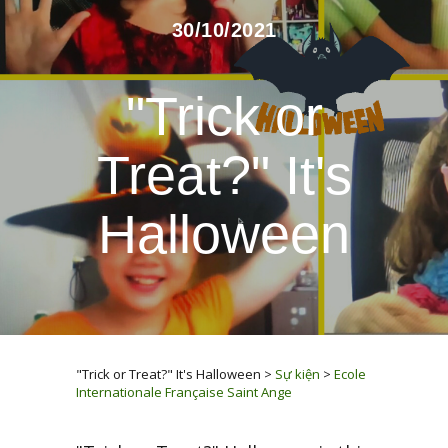
30/10/2021
"Trick or
Treat?" It's
Halloween
"Trick or Treat?" It's Halloween
>
Sự kiện
>
Ecole
Internationale Française Saint Ange