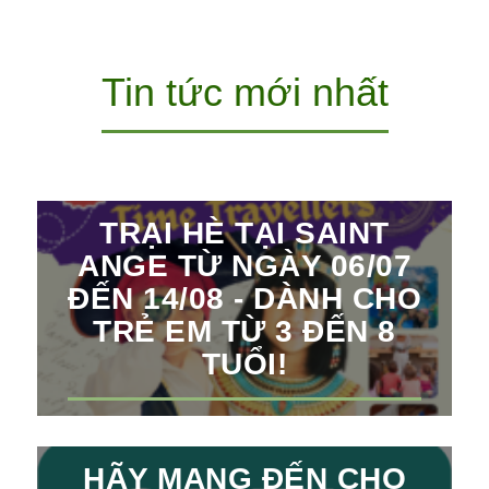
Tin tức mới nhất
TRẠI HÈ TẠI SAINT
ANGE TỪ NGÀY 06/07
ĐẾN 14/08 - DÀNH CHO
TRẺ EM TỪ 3 ĐẾN 8
TUỔI!
HÃY MANG ĐẾN CHO