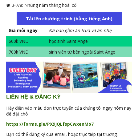
🪩 3-7/8: Những năm tháng hoài cổ
Tải lên chương trình (bằng tiếng Anh)
Giá mỗi ngày
Đã bao gồm ăn trưa và ăn nhẹ
600k VND
học sinh Saint Ange
700k VND
sinh viên từ bên ngoài Saint Ange
LIÊN HỆ & ĐĂNG KÝ
Hãy điền vào mẫu đơn trực tuyến của chúng tôi ngay hôm nay
để đặt chỗ:
https://forms.gle/PX9JQLfspCwxenMo7
Bạn có thể đăng ký qua email, hoặc trực tiếp tại trường.