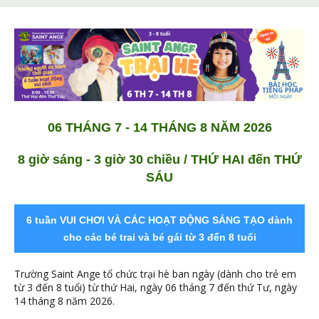
06 THÁNG 7 - 14 THÁNG 8 NĂM 2026
8 giờ sáng - 3 giờ 30 chiều / THỨ HAI đến THỨ
SÁU
6 tuần
VUI CHƠI VÀ CÁC HOẠT ĐỘNG SÁNG TẠO dành
cho các bé trai và bé gái từ 3 đến 8 tuổi
Trường Saint Ange tổ chức trại hè ban ngày (dành cho trẻ em
từ 3 đến 8 tuổi) từ thứ Hai, ngày 06 tháng 7 đến thứ Tư, ngày
14 tháng 8 năm 2026.