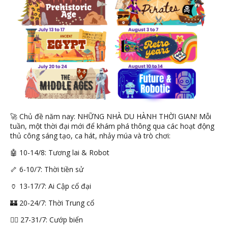
🚀 Chủ đề năm nay: NHỮNG NHÀ DU HÀNH THỜI GIAN! Mỗi
tuần, một thời đại mới để khám phá thông qua các hoạt động
thủ công sáng tạo, ca hát, nhảy múa và trò chơi:
🤖 10-14/8: Tương lai & Robot
🦴 6-10/7: Thời tiền sử
🏺 13-17/7: Ai Cập cổ đại
🏰 20-24/7: Thời Trung cổ
🏴‍☠️ 27-31/7: Cướp biển