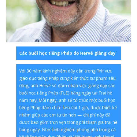
Các buổi học tiếng Pháp do Hervé giảng dạy
Với 30 năm kinh nghiệm dày dặn trong lĩnh vực
giáo dục tiếng Pháp cùng kiến thức sư phạm sâu
rộng, anh Hervé sẽ đảm nhận việc giảng dạy các
buổi học tiếng Pháp (FLE) hàng ngày tại Trại hè
năm nay! Mỗi ngày, anh sẽ tổ chức một buổi học
tiếng Pháp đắm chìm kéo dài 1 giờ, được thiết kế
nhằm giúp các em tự tin hơn — chi phí này đã
được bao gồm trọn vẹn trong phí tham gia trại hè
hàng ngày. Nhờ kinh nghiệm phong phú trong cả
hệ thống giáo dục Pháp và Việt Nam, anh Hervé