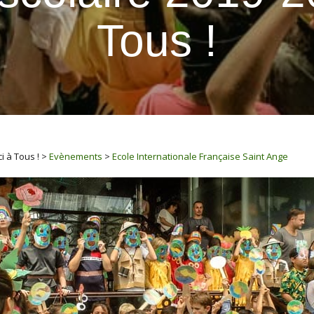
Tous !
i à Tous !
>
Evènements
>
Ecole Internationale Française Saint Ange