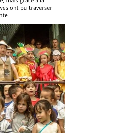
, mais grâce à la
èves ont pu traverser
nte.