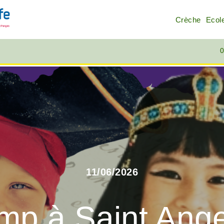
Crèche
Ecol
0
11/06/2026
p à Saint Ange