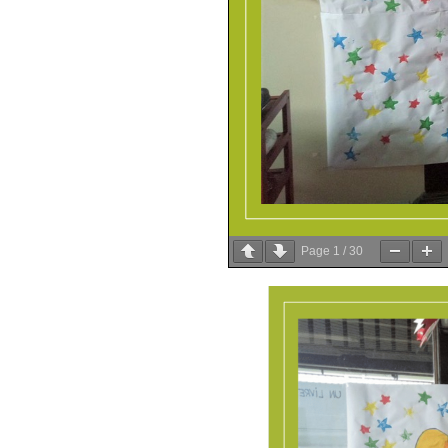
Page
1
/
30