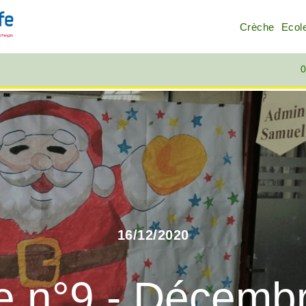
Crèche
Ecol
0
16/12/2020
e n°9 - Décemb