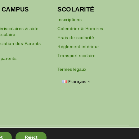
U CAMPUS
SCOLARITÉ
Inscriptions
périscolaires & aide
Calendrier & Horaires
scolaire
Frais de scolarité
ciation des Parents
Règlement intérieur
Transport scolaire
 parents
Termes légaux
Français
Hồ Chí Minh City - Vietnam
t
Reject