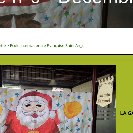
tte
>
Ecole Internationale Française Saint Ange