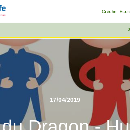
Crèche
Ecol
0
17/04/2019
 du Dragon - Hu