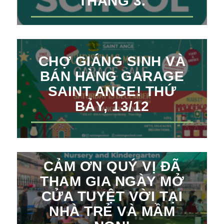
THÁNG 3.
CHỢ GIÁNG SINH VÀ
BÁN HÀNG GARAGE
SAINT ANGE! THỨ
BẢY, 13/12
CẢM ƠN QUÝ VỊ ĐÃ
THAM GIA NGÀY MỞ
CỬA TUYỆT VỜI TẠI
NHÀ TRẺ VÀ MẦM