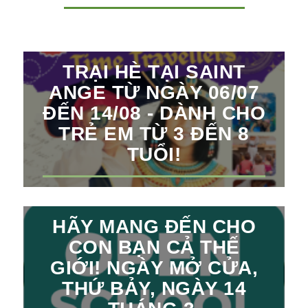
TRẠI HÈ TẠI SAINT
ANGE TỪ NGÀY 06/07
ĐẾN 14/08 - DÀNH CHO
TRẺ EM TỪ 3 ĐẾN 8
TUỔI!
HÃY MANG ĐẾN CHO
CON BẠN CẢ THẾ
GIỚI! NGÀY MỞ CỬA,
THỨ BẢY, NGÀY 14