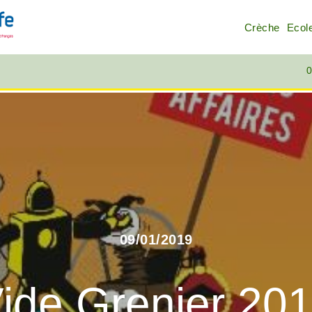
Crèche
Ecol
0
09/01/2019
ide Grenier 20