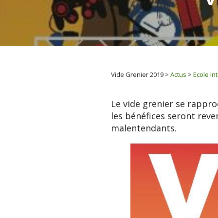
Vide Grenier 2019
>
Actus
>
Ecole In
Le vide grenier se rappr
les bénéfices seront reve
malentendants.