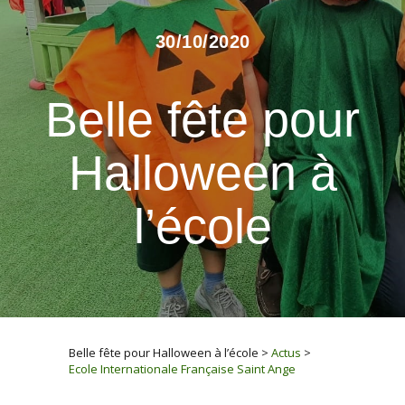
30/10/2020
Belle fête pour
Halloween à
l’école
Belle fête pour Halloween à l’école
>
Actus
>
Ecole Internationale Française Saint Ange