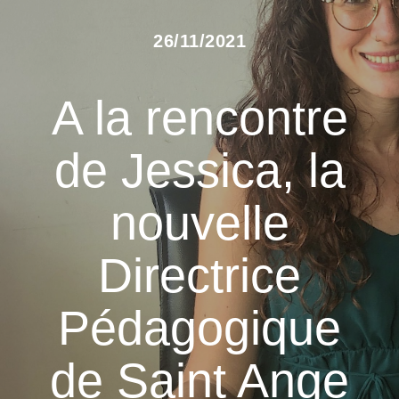
26/11/2021
A la rencontre
de Jessica, la
nouvelle
Directrice
Pédagogique
de Saint Ange