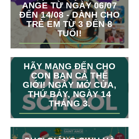
ANGE TỪ NGÀY 06/07
ĐẾN 14/08 - DÀNH CHO
TRẺ EM TỪ 3 ĐẾN 8
TUỔI!
HÃY MANG ĐẾN CHO
CON BẠN CẢ THẾ
GIỚI! NGÀY MỞ CỬA,
THỨ BẢY, NGÀY 14
THÁNG 3.