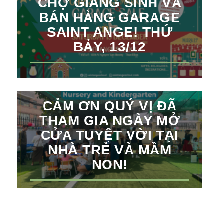
CHỢ GIÁNG SINH VÀ
BÁN HÀNG GARAGE
SAINT ANGE! THỨ
BẢY, 13/12
CẢM ƠN QUÝ VỊ ĐÃ
THAM GIA NGÀY MỞ
CỬA TUYỆT VỜI TẠI
NHÀ TRẺ VÀ MẦM
NON!