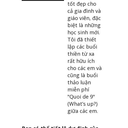
tốt đẹp cho
cả gia đình và
giáo viên, đặc
biệt là những
học sinh mới.
Tôi đã thiết
lập các buổi
thiền từ xa
rất hữu ích
cho các em và
cũng là buổi
thảo luận
miễn phí
"Quoi de 9"
(What’s up?)
giữa các em.