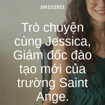
26/11/2021
Trò chuyện
cùng Jessica,
Giám đốc đào
tạo mới của
trường Saint
Ange.