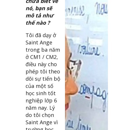
chưa biết về
nó, bạn sẽ
mô tả như
thế nào ?
Tôi đã dạy ở
Saint Ange
trong ba năm
ở CM1 / CM2,
điều này cho
phép tôi theo
dõi sự tiến bộ
của một số
học sinh tốt
nghiệp lớp 6
năm nay. Lý
do tôi chọn
Saint Ange vì
trường học