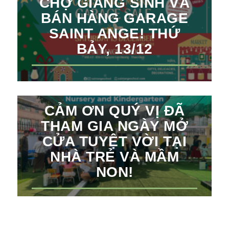
CHỢ GIÁNG SINH VÀ
BÁN HÀNG GARAGE
SAINT ANGE! THỨ
BẢY, 13/12
CẢM ƠN QUÝ VỊ ĐÃ
THAM GIA NGÀY MỞ
CỬA TUYỆT VỜI TẠI
NHÀ TRẺ VÀ MẦM
NON!