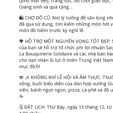
(pho mát dê!), trang sức, đồ chơi giáo dục, 
Giáng sinh và quà tặng…
🛍️ CHỢ ĐỒ CŨ: Nơi lý tưởng để săn lùng 
đã qua sử dụng, tìm kiếm những món hời v
món đồ hiếm trước kỳ nghỉ lễ.
💖 HỖ TRỢ MỘT NGUYỆN VỌNG TỐT ĐẸP: S
của bạn sẽ hỗ trợ tổ chức phi lợi nhuận Sai
La Bouquinerie Solidaire và các nhà bán h
cho nạn nhân lũ lụt ở miền Trung Việt Na
mục đích!
🪗 🎶 KHÔNG KHÍ LỄ HỘI VÀ ẨM THỰC: Thư
sống, buổi biểu diễn của dàn hợp xướng Gi
viên, bánh ngọt ngon, pizza, cà phê và đồ 
☕
🗓️ ĐẶT LỊCH: Thứ Bảy, ngày 13 tháng 12, từ