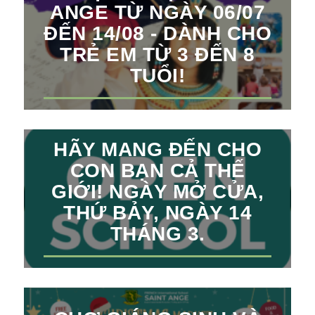
ANGE TỪ NGÀY 06/07
ĐẾN 14/08 - DÀNH CHO
TRẺ EM TỪ 3 ĐẾN 8
TUỔI!
HÃY MANG ĐẾN CHO
CON BẠN CẢ THẾ
GIỚI! NGÀY MỞ CỬA,
THỨ BẢY, NGÀY 14
THÁNG 3.