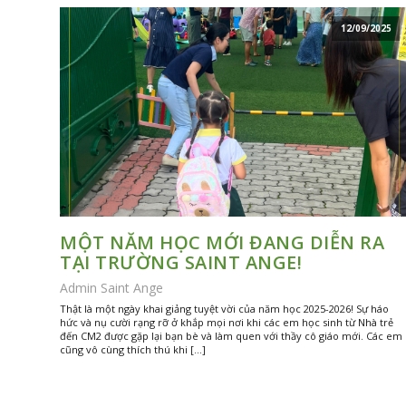
12/09/2025
MỘT NĂM HỌC MỚI ĐANG DIỄN RA
TẠI TRƯỜNG SAINT ANGE!
Admin Saint Ange
Thật là một ngày khai giảng tuyệt vời của năm học 2025-2026! Sự háo
hức và nụ cười rạng rỡ ở khắp mọi nơi khi các em học sinh từ Nhà trẻ
đến CM2 được gặp lại bạn bè và làm quen với thầy cô giáo mới. Các em
cũng vô cùng thích thú khi […]