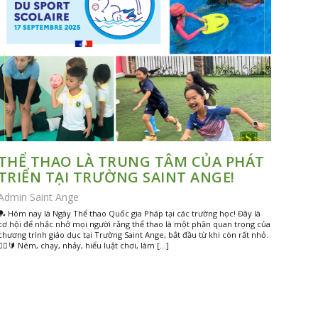
THỂ THAO LÀ TRUNG TÂM CỦA PHÁT
TRIỂN TẠI TRƯỜNG SAINT ANGE!
Admin Saint Ange
🏓 Hôm nay là Ngày Thể thao Quốc gia Pháp tại các trường học! Đây là
cơ hội để nhắc nhở mọi người rằng thể thao là một phần quan trọng của
chương trình giáo dục tại Trường Saint Ange, bắt đầu từ khi còn rất nhỏ.
🏃‍♂️🔰 Ném, chạy, nhảy, hiểu luật chơi, làm […]