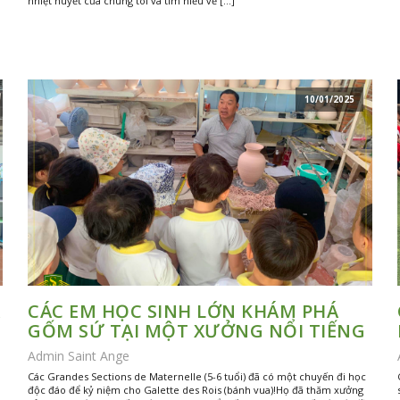
nhiệt huyết của chúng tôi và tìm hiểu về […]
10/01/2025
CÁC EM HỌC SINH LỚN KHÁM PHÁ
GỐM SỨ TẠI MỘT XƯỞNG NỔI TIẾNG
Admin Saint Ange
Các Grandes Sections de Maternelle (5-6 tuổi) đã có một chuyến đi học
độc đáo để kỷ niệm cho Galette des Rois (bánh vua)!Họ đã thăm xưởng