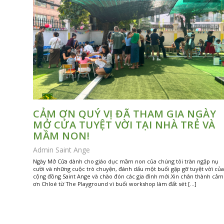
CẢM ƠN QUÝ VỊ ĐÃ THAM GIA NGÀY
MỞ CỬA TUYỆT VỜI TẠI NHÀ TRẺ VÀ
MẦM NON!
Admin Saint Ange
Ngày Mở Cửa dành cho giáo dục mầm non của chúng tôi tràn ngập nụ
cười và những cuộc trò chuyện, đánh dấu một buổi gặp gỡ tuyệt vời của
cộng đồng Saint Ange và chào đón các gia đình mới.Xin chân thành cảm
ơn Chloé từ The Playground vì buổi workshop làm đất sét […]