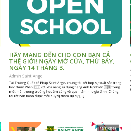
HÃY MANG ĐẾN CHO CON BẠN CẢ
THẾ GIỚI! NGÀY MỞ CỬA, THỨ BẢY,
NGÀY 14 THÁNG 3.
Admin Saint Ange
Tại Trường Quốc tế Pháp Saint Ange, chúng tôi kết hợp sự xuất sắc trong
học thuật Pháp 🇫🇷 với khả năng sử dụng tiếng Anh tự nhiên 🇬🇧 trong
t
một môi trường trường học ấm cúng và quan tâm như gia đình! Chúng
tôi rất hân hạnh được mời quý vị tham dự sự […]
10/11/2025