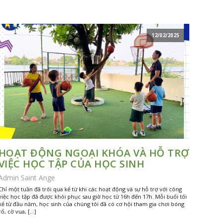
12/02/2025
HOẠT ĐỘNG NGOẠI KHÓA VÀ HỖ TRỢ
VIỆC HỌC TẬP CỦA HỌC SINH
Admin Saint Ange
Chỉ một tuần đã trôi qua kể từ khi các hoạt động và sự hỗ trợ với công
việc học tập đã được khôi phục sau giờ học từ 16h đến 17h. Mỗi buổi tối
kể từ đầu năm, học sinh của chúng tôi đã có cơ hội tham gia chơi bóng
rổ, cờ vua, […]