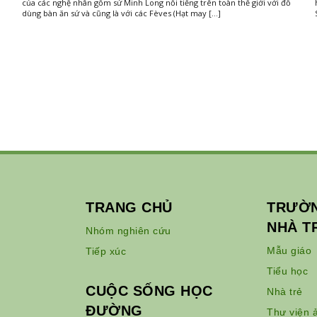
của các nghệ nhân gốm sứ Minh Long nổi tiếng trên toàn thế giới với đồ
dùng bàn ăn sứ và cũng là với các Fèves (Hạt may […]
TRANG CHỦ
TRƯỜN
NHÀ T
Nhóm nghiên cứu
Mẫu giáo
Tiếp xúc
Tiểu học
CUỘC SỐNG HỌC
Nhà trẻ
ĐƯỜNG
Thư viện 