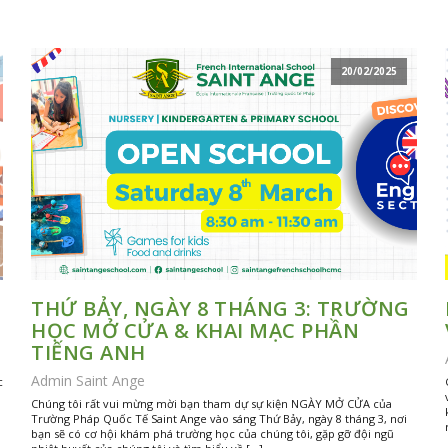
20/02/2025
THỨ BẢY, NGÀY 8 THÁNG 3: TRƯỜNG
HỌC MỞ CỬA & KHAI MẠC PHẦN
TIẾNG ANH
Admin Saint Ange
c
Chúng tôi rất vui mừng mời bạn tham dự sự kiện NGÀY MỞ CỬA của
Trường Pháp Quốc Tế Saint Ange vào sáng Thứ Bảy, ngày 8 tháng 3, nơi
bạn sẽ có cơ hội khám phá trường học của chúng tôi, gặp gỡ đội ngũ