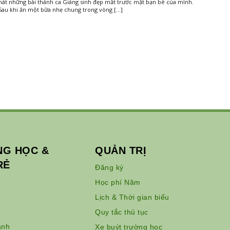
hát những bài thánh ca Giáng sinh đẹp mắt trước mặt bạn bè của mình.
Sau khi ăn một bữa nhẹ chung trong vòng […]
G HỌC &
QUẢN TRỊ
RẺ
Đăng ký
Học phí Năm
Lịch & Thời gian biểu
Quy tắc thủ tục
ảnh
Xe buýt trường học