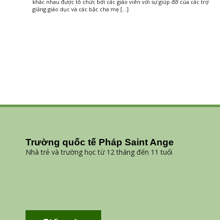
khác nhau được tổ chức bởi các giáo viên với sự giúp đỡ của các trợ
giảng giáo dục và các bậc cha mẹ […]
Trường quốc tế Pháp Saint Ange
Nhà trẻ và trường học từ 12 tháng đến 11 tuổi