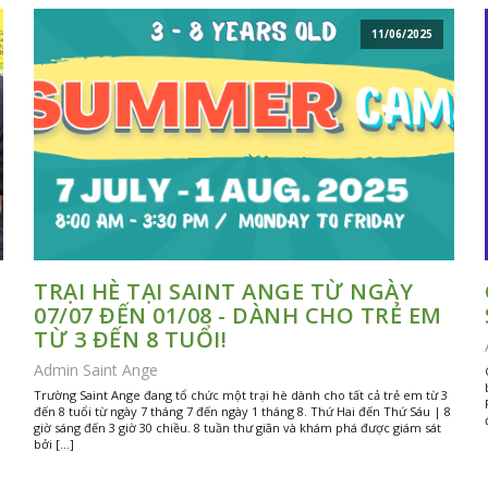
11/06/2025
TRẠI HÈ TẠI SAINT ANGE TỪ NGÀY
07/07 ĐẾN 01/08 - DÀNH CHO TRẺ EM
TỪ 3 ĐẾN 8 TUỔI!
Admin Saint Ange
Trường Saint Ange đang tổ chức một trại hè dành cho tất cả trẻ em từ 3
đến 8 tuổi từ ngày 7 tháng 7 đến ngày 1 tháng 8. Thứ Hai đến Thứ Sáu | 8
giờ sáng đến 3 giờ 30 chiều. 8 tuần thư giãn và khám phá được giám sát
bởi […]