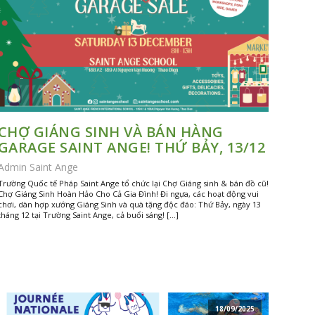
CHỢ GIÁNG SINH VÀ BÁN HÀNG
GARAGE SAINT ANGE! THỨ BẢY, 13/12
Admin Saint Ange
Trường Quốc tế Pháp Saint Ange tổ chức lại Chợ Giáng sinh & bán đồ cũ!
Chợ Giáng Sinh Hoàn Hảo Cho Cả Gia Đình! Đi ngựa, các hoạt động vui
chơi, dàn hợp xướng Giáng Sinh và quà tặng độc đáo: Thứ Bảy, ngày 13
tháng 12 tại Trường Saint Ange, cả buổi sáng! […]
18/09/2025