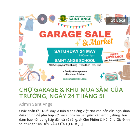
12/04/2025
CHỢ GARAGE & KHU MUA SẮM CỦA
TRƯỜNG, NGÀY 24 THÁNG 5!
Admin Saint Ange
Chắc chắn rồi! Dưới đây là bản dịch tiếng Việt cho văn bản của bạn, đượ
điều chỉnh để phù hợp với Facebook và bao gồm các emoji, đồng thời
đảm bảo nội dung hấp dẫn và rõ ràng: 🎉 Chợ Phiên & Hội Chợ Gia Đình
Saint Ange Sắp Đến! VÀO CỬA TỰ DO! […]