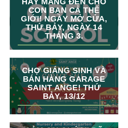
HÃY MANG ĐẾN CHO
CON BẠN CẢ THẾ
GIỚI! NGÀY MỞ CỬA,
THỨ BẢY, NGÀY 14
THÁNG 3.
CHỢ GIÁNG SINH VÀ
BÁN HÀNG GARAGE
SAINT ANGE! THỨ
BẢY, 13/12