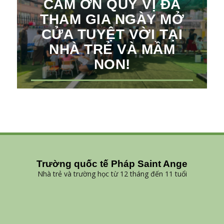
CẢM ƠN QUÝ VỊ ĐÃ
THAM GIA NGÀY MỞ
CỬA TUYỆT VỜI TẠI
NHÀ TRẺ VÀ MẦM
NON!
Trường quốc tế Pháp Saint Ange
Nhà trẻ và trường học từ 12 tháng đến 11 tuổi