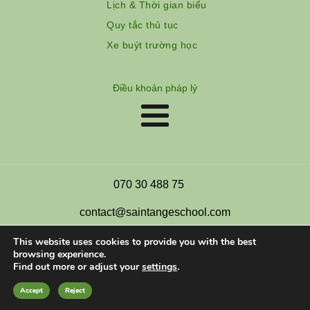
Lịch & Thời gian biểu
Quy tắc thủ tục
Xe buýt trường học
Điều khoản pháp lý
070 30 488 75
contact@saintangeschool.com
This website uses cookies to provide you with the best
browsing experience.
Find out more or adjust your
settings
.
Hồ Chí Minh City - Vietnam
Accept
Reject
Copyright Ecole Saint Ange 2026, All Right Reserved.