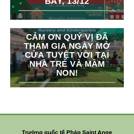
BẢY, 13/12
CẢM ƠN QUÝ VỊ ĐÃ
THAM GIA NGÀY MỞ
CỬA TUYỆT VỜI TẠI
NHÀ TRẺ VÀ MẦM
NON!
Trường quốc tế Pháp Saint Ange