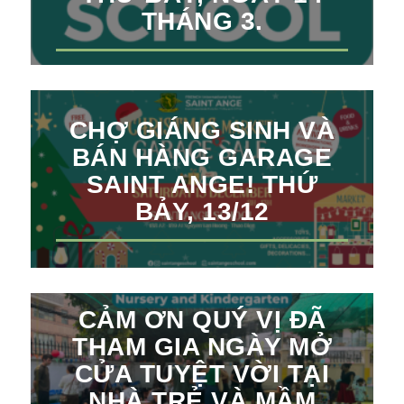
THÁNG 3.
CHỢ GIÁNG SINH VÀ
BÁN HÀNG GARAGE
SAINT ANGE! THỨ
BẢY, 13/12
CẢM ƠN QUÝ VỊ ĐÃ
THAM GIA NGÀY MỞ
CỬA TUYỆT VỜI TẠI
NHÀ TRẺ VÀ MẦM