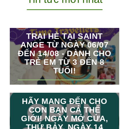
TRẠI HÈ TẠI SAINT
ANGE TỪ NGÀY 06/07
ĐẾN 14/08 - DÀNH CHO
TRẺ EM TỪ 3 ĐẾN 8
TUỔI!
HÃY MANG ĐẾN CHO
CON BẠN CẢ THẾ
GIỚI! NGÀY MỞ CỬA,
THỨ BẢY, NGÀY 14